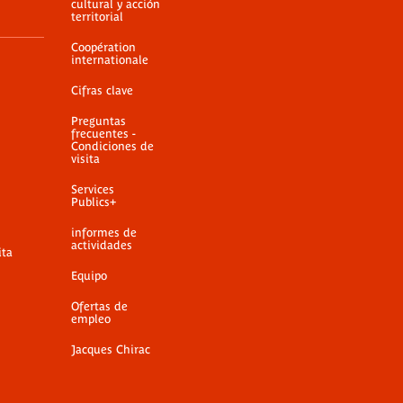
cultural y acción
territorial
Coopération
internationale
Cifras clave
Preguntas
frecuentes -
Condiciones de
visita
Services
Publics+
informes de
actividades
ita
Equipo
Ofertas de
empleo
Jacques Chirac