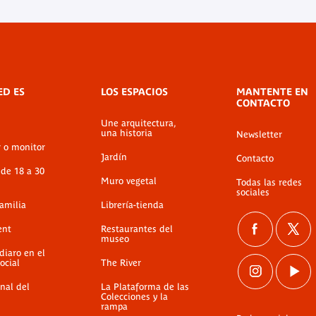
ED ES
LOS ESPACIOS
MANTENTE EN
CONTACTO
Une arquitectura,
una historia
Newsletter
r o monitor
Jardín
Contacto
 de 18 a 30
Muro vegetal
Todas las redes
sociales
familia
Librería-tienda
ent
Restaurantes del
museo
diaro en el
ocial
The River
nal del
La Plataforma de las
Colecciones y la
rampa