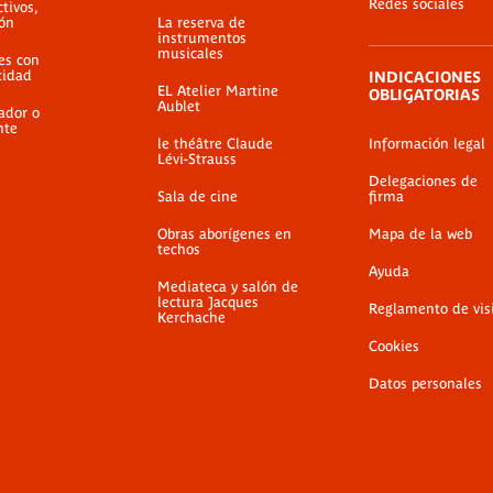
Redes sociales
ctivos,
ión
La reserva de
instrumentos
musicales
es con
cidad
INDICACIONES
EL Atelier Martine
OBLIGATORIAS
Aublet
ador o
nte
le théâtre Claude
Información legal
Lévi-Strauss
Delegaciones de
Sala de cine
firma
Obras aborígenes en
Mapa de la web
techos
Ayuda
Mediateca y salón de
lectura Jacques
Reglamento de vis
Kerchache
Cookies
Datos personales