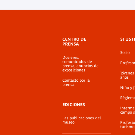
Menú
CENTRO DE
SI UST
de
PRENSA
pie
Socio
de
Dosieres,
página
comunicados de
Profeso
prensa, anuncios de
exposiciones
Jóvenes
años
Contacto por la
prensa
Niño y 
Règlem
EDICIONES
Interme
campo s
Las publicaciones del
museo
Profesio
turismo