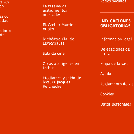
Redes sociales
ctivos,
ión
La reserva de
instrumentos
musicales
es con
cidad
INDICACIONES
EL Atelier Martine
OBLIGATORIAS
Aublet
ador o
nte
le théâtre Claude
Información legal
Lévi-Strauss
Delegaciones de
Sala de cine
firma
Obras aborígenes en
Mapa de la web
techos
Ayuda
Mediateca y salón de
lectura Jacques
Reglamento de vis
Kerchache
Cookies
Datos personales