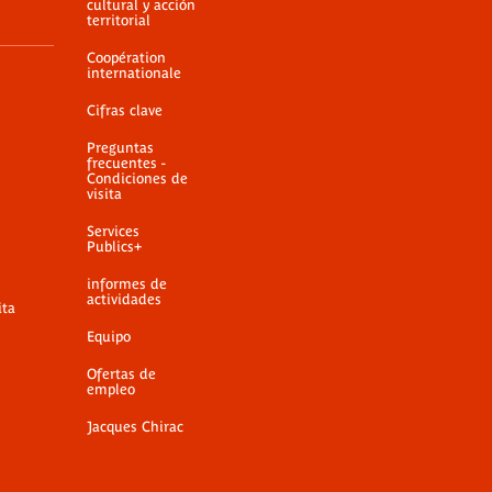
cultural y acción
territorial
Coopération
internationale
Cifras clave
Preguntas
frecuentes -
Condiciones de
visita
Services
Publics+
informes de
actividades
ita
Equipo
Ofertas de
empleo
Jacques Chirac