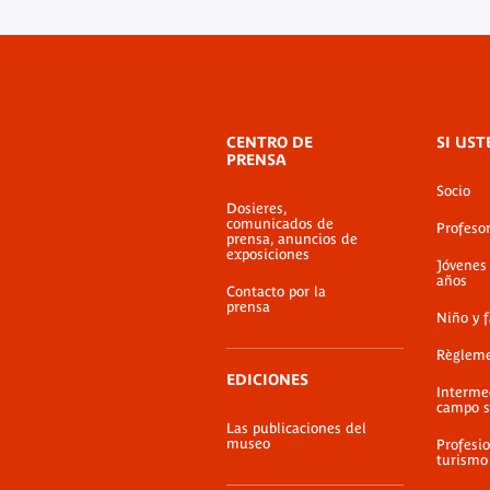
Menú
CENTRO DE
SI UST
de
PRENSA
pie
Socio
de
Dosieres,
página
comunicados de
Profeso
prensa, anuncios de
exposiciones
Jóvenes
años
Contacto por la
prensa
Niño y 
Règlem
EDICIONES
Interme
campo s
Las publicaciones del
museo
Profesio
turismo