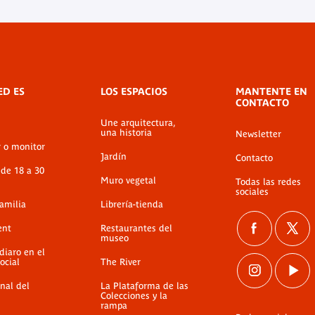
ED ES
LOS ESPACIOS
MANTENTE EN
CONTACTO
Une arquitectura,
una historia
Newsletter
r o monitor
Jardín
Contacto
 de 18 a 30
Muro vegetal
Todas las redes
sociales
familia
Librería-tienda
ent
Restaurantes del
museo
diaro en el
ocial
The River
nal del
La Plataforma de las
Colecciones y la
rampa