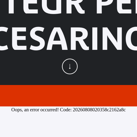
UTEUR P
CESARIN
Oops, an error occurred! Code: 20260808020358c2162a8c