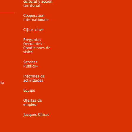
cultural y acción
territorial
Coopération
internationale
Cifras clave
Preguntas
frecuentes -
Condiciones de
visita
Services
Publics+
informes de
actividades
ita
Equipo
Ofertas de
empleo
Jacques Chirac