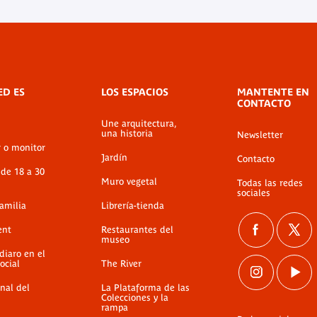
ED ES
LOS ESPACIOS
MANTENTE EN
CONTACTO
Une arquitectura,
una historia
Newsletter
r o monitor
Jardín
Contacto
 de 18 a 30
Muro vegetal
Todas las redes
sociales
familia
Librería-tienda
ent
Restaurantes del
museo
diaro en el
ocial
The River
nal del
La Plataforma de las
Colecciones y la
rampa