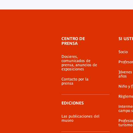
Menú
CENTRO DE
SI UST
de
PRENSA
pie
Socio
de
Dosieres,
página
comunicados de
Profeso
prensa, anuncios de
exposiciones
Jóvenes
años
Contacto por la
prensa
Niño y 
Règlem
EDICIONES
Interme
campo s
Las publicaciones del
museo
Profesio
turismo