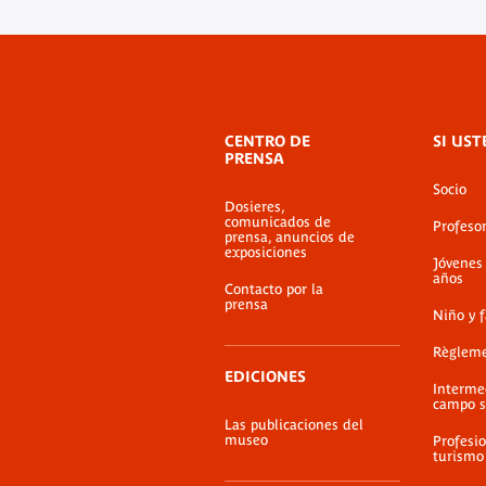
Menú
CENTRO DE
SI UST
de
PRENSA
pie
Socio
de
Dosieres,
página
comunicados de
Profeso
prensa, anuncios de
exposiciones
Jóvenes
años
Contacto por la
prensa
Niño y 
Règlem
EDICIONES
Interme
campo s
Las publicaciones del
museo
Profesio
turismo