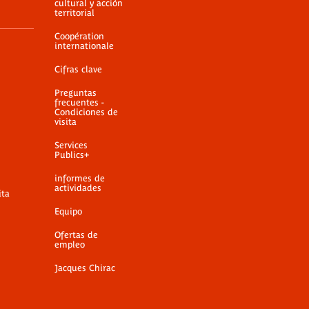
cultural y acción
territorial
Coopération
internationale
Cifras clave
Preguntas
frecuentes -
Condiciones de
visita
Services
Publics+
informes de
actividades
ita
Equipo
Ofertas de
empleo
Jacques Chirac