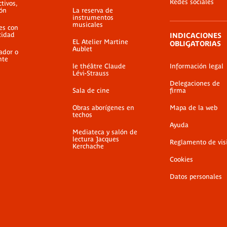
Redes sociales
ctivos,
ión
La reserva de
instrumentos
musicales
es con
cidad
INDICACIONES
EL Atelier Martine
OBLIGATORIAS
Aublet
ador o
nte
le théâtre Claude
Información legal
Lévi-Strauss
Delegaciones de
Sala de cine
firma
Obras aborígenes en
Mapa de la web
techos
Ayuda
Mediateca y salón de
lectura Jacques
Reglamento de vis
Kerchache
Cookies
Datos personales