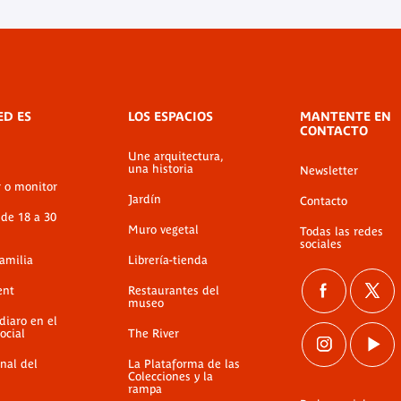
ED ES
LOS ESPACIOS
MANTENTE EN
CONTACTO
Une arquitectura,
una historia
Newsletter
r o monitor
Jardín
Contacto
 de 18 a 30
Muro vegetal
Todas las redes
sociales
familia
Librería-tienda
ent
Restaurantes del
museo
diaro en el
ocial
The River
nal del
La Plataforma de las
Colecciones y la
rampa