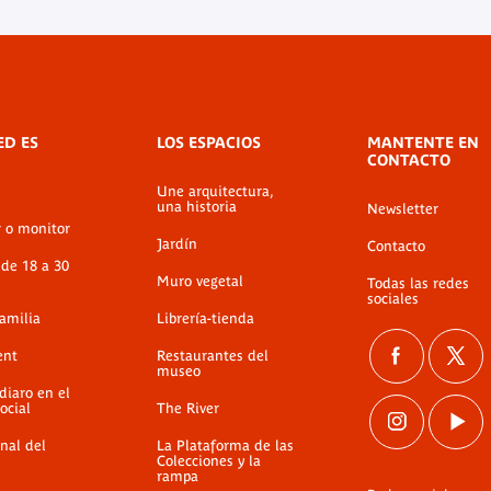
ED ES
LOS ESPACIOS
MANTENTE EN
CONTACTO
Une arquitectura,
una historia
Newsletter
r o monitor
Jardín
Contacto
 de 18 a 30
Muro vegetal
Todas las redes
sociales
familia
Librería-tienda
ent
Restaurantes del
museo
diaro en el
ocial
The River
nal del
La Plataforma de las
Colecciones y la
rampa