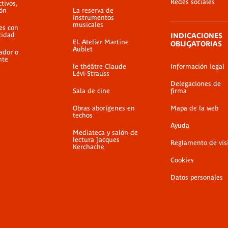
Redes sociales
ctivos,
ión
La reserva de
instrumentos
musicales
es con
cidad
INDICACIONES
EL Atelier Martine
OBLIGATORIAS
Aublet
ador o
nte
le théâtre Claude
Información legal
Lévi-Strauss
Delegaciones de
Sala de cine
firma
Obras aborígenes en
Mapa de la web
techos
Ayuda
Mediateca y salón de
lectura Jacques
Reglamento de vis
Kerchache
Cookies
Datos personales