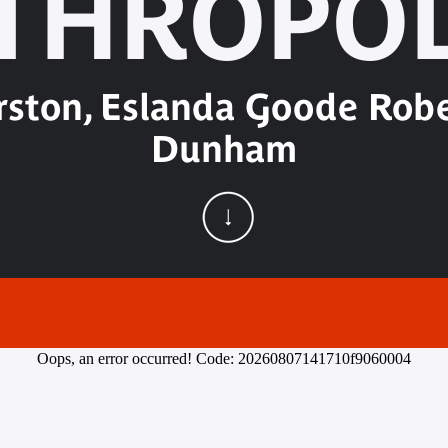
THROPO
rston, Eslanda Goode Robe
Dunham
Oops, an error occurred! Code: 20260807141710f9060004