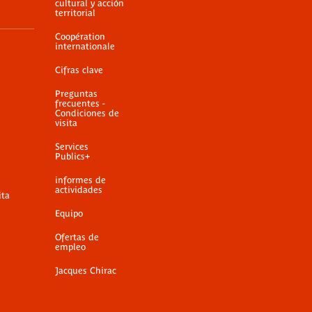
cultural y acción
territorial
Coopération
internationale
Cifras clave
Preguntas
frecuentes -
Condiciones de
visita
Services
Publics+
informes de
actividades
ita
Equipo
Ofertas de
empleo
Jacques Chirac