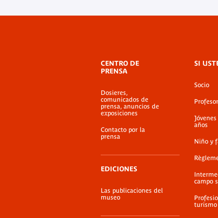
Menú
CENTRO DE
SI UST
de
PRENSA
pie
Socio
de
Dosieres,
página
comunicados de
Profeso
prensa, anuncios de
exposiciones
Jóvenes
años
Contacto por la
prensa
Niño y 
Règlem
EDICIONES
Interme
campo s
Las publicaciones del
museo
Profesio
turismo