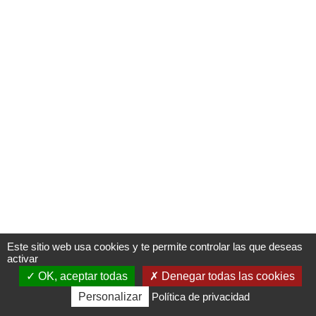
Oops, an error occurred! Code: 2026080719192501ef116e
Este sitio web usa cookies y te permite controlar las que deseas
activar
OK, aceptar todas
Denegar todas las cookies
Venta
Información
Diario
Multimedias
Personalizar
de
Política de privacidad
entradas