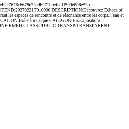
e7676c6678e33adb971bbefec1f599e806e53b
0000 DTEND:20270221T010000 DESCRIPTION:Découvrez Echoes of
rant les espaces de rencontre et de résonance entre les corps, l’eau et
0978 LOCATION:Boîte à musique CATEGORIES:Expositions
0978 STATUS:CONFIRMED CLASS:PUBLIC TRANSP:TRANSPARENT