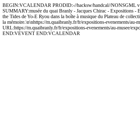
BEGIN:VCALENDAR PRODID:-//hacksw/handcal//NONSGML v1
SUMMARY:musée du quai Branly - Jacques Chirac - Expositions
the Tides de Yo-E Ryou dans la boîte à musique du Plateau de collection
la mémoire.\n\nhttps://m.quaibranly.fr/fr/expositions-evenements/
URL:https://m.quaibranly.fr/fr/expositions-evenements/au-mu
END:VEVENT END:VCALENDAR