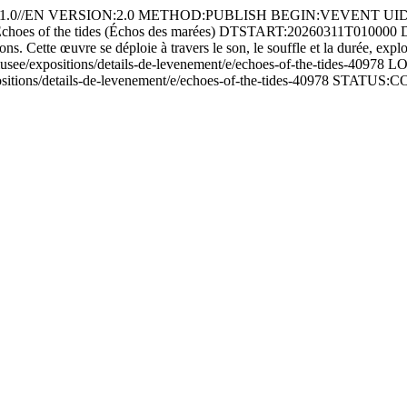
.0//EN VERSION:2.0 METHOD:PUBLISH BEGIN:VEVENT UID:b2
 - Echoes of the tides (Échos des marées) DTSTART:20260311T01
s. Cette œuvre se déploie à travers le son, le souffle et la durée, explo
au-musee/expositions/details-de-levenement/e/echoes-of-the-tides-4
see/expositions/details-de-levenement/e/echoes-of-the-tides-4