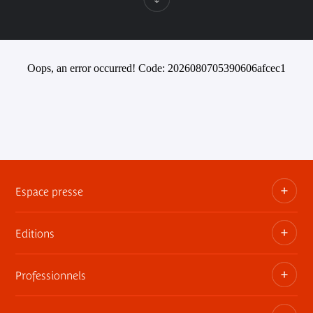
Oops, an error occurred! Code: 2026080705390606afcec1
Espace presse
Editions
Dossiers, communiqués, bandes annonces
Contact presse
Professionnels
Les publications du musée