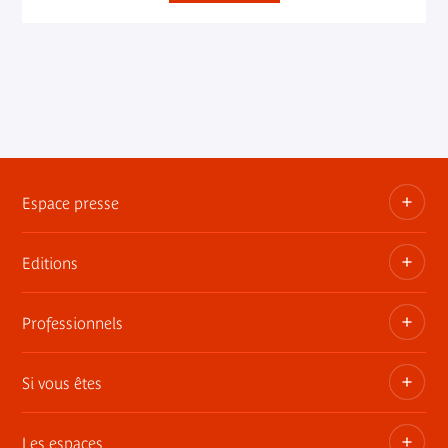
Espace presse
Editions
Dossiers, communiqués, bandes annonces
Contact presse
Professionnels
Les publications du musée
Si vous êtes
Privatisez les espaces
Expositions itinérantes
Les espaces