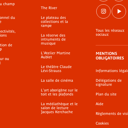
du champ
The River
ionnel du
Le plateau des
e
collections et la
rampe
Tous les réseaux
ectivités,
sociaux
ions
La réserve des
intruments de
musique
ation de
p
L'Atelier Martine
MENTIONS
Aublet
OBLIGATOIRES
ur ou
t
Le théâtre Claude
Lévi-Strauss
Informations légal
La salle de cinéma
Délégations de
signature
L'art aborigène sur le
toit et les plafonds
Plan du site
La médiathèque et le
Aide
salon de lecture
Jacques Kerchache
Règlements de vis
Cookies