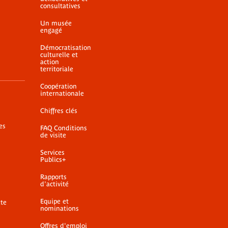
consultatives
Un musée
engagé
Démocratisation
culturelle et
action
territoriale
Coopération
internationale
Chiffres clés
es
FAQ Conditions
de visite
Services
Publics+
Rapports
d'activité
Equipe et
ite
nominations
Offres d'emploi