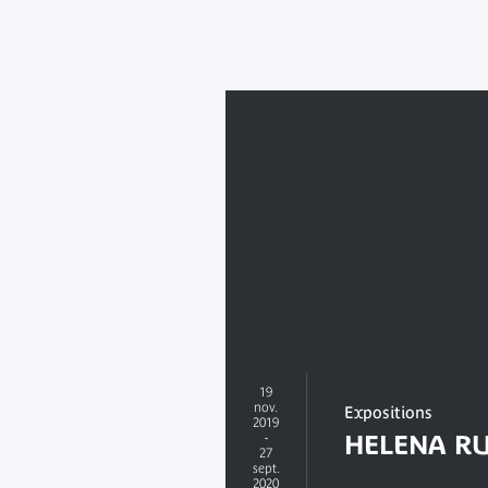
19
nov.
Expositions
2019
-
HELENA RU
27
sept.
2020