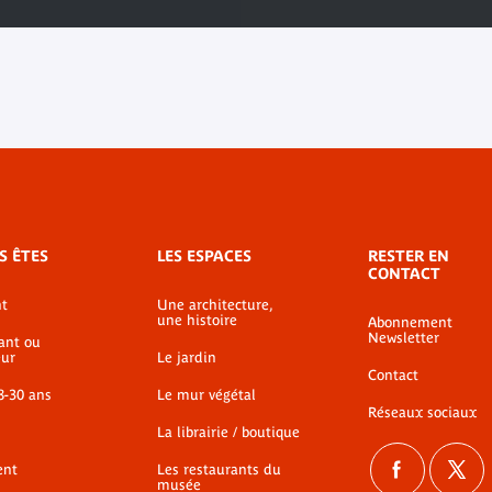
S ÊTES
LES ESPACES
RESTER EN
CONTACT
t
Une architecture,
une histoire
Abonnement
Newsletter
ant ou
ur
Le jardin
Contact
8-30 ans
Le mur végétal
Réseaux sociaux
La librairie / boutique
ent
Les restaurants du
musée