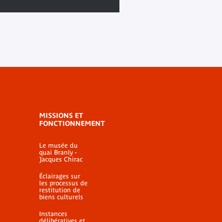
MISSIONS ET
FONCTIONNEMENT
Le musée du
quai Branly -
Jacques Chirac
Éclairages sur
les processus de
restitution de
biens culturels
Instances
délibératives et