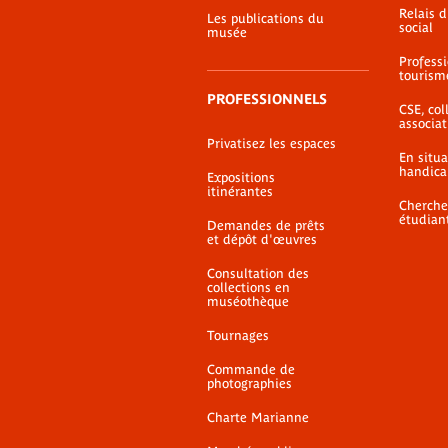
Relais 
Les publications du
social
musée
Profess
tourism
PROFESSIONNELS
CSE, coll
associat
Privatisez les espaces
En situ
handica
Expositions
itinérantes
Cherche
étudian
Demandes de prêts
et dépôt d'œuvres
Consultation des
collections en
muséothèque
Tournages
Commande de
photographies
Charte Marianne