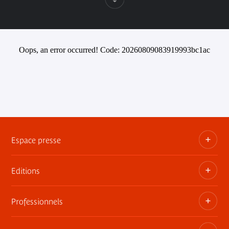
Oops, an error occurred! Code: 20260809083919993bc1ac
Espace presse
Editions
Dossiers, communiqués, bandes annonces
Contact presse
Professionnels
Les publications du musée