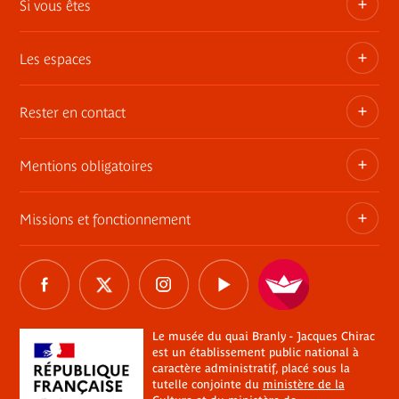
Si vous êtes
Privatisez les espaces
Expositions itinérantes
Les espaces
Adhérent
Demandes de prêts et dépôt d'œuvres
Enseignant ou animateur
Rester en contact
Une architecture, une histoire
Consultation des collections en muséothèque
Jeune 18-30 ans
Le jardin
Mentions obligatoires
Tournages
Abonnement Newsletter
Famille
Le mur végétal
Commande de photographies
Contact
Missions et fonctionnement
Règlement
Informations légales
La librairie / boutique
Charte Marianne
Réseaux sociaux
Relais du champ social
Délégations de signature
Les restaurants du musée
Le musée du quai Branly - Jacques Chirac
Marchés publics
Tous les réseaux sociaux
Professionnel du tourisme
Plan du site
The River
Éclairages sur les processus de restitution de biens
Le musée du quai Branly - Jacques Chirac
CSE, collectivités, associations
Aide
est un établissement public national à
culturels
Le plateau des collections et la rampe
caractère administratif, placé sous la
En situation de handicap
Règlements de visite
tutelle conjointe du
ministère de la