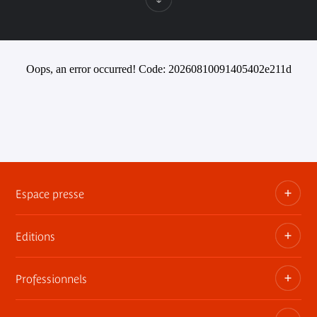
Oops, an error occurred! Code: 20260810091405402e211d
Espace presse
Editions
Dossiers, communiqués, bandes annonces
Contact presse
Professionnels
Les publications du musée