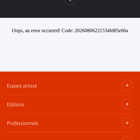
Oops, an error occurred! Code: 20260806221534fd85e66a
Espace presse
Editions
Dossiers, communiqués, bandes annonces
Contact presse
Professionnels
Les publications du musée