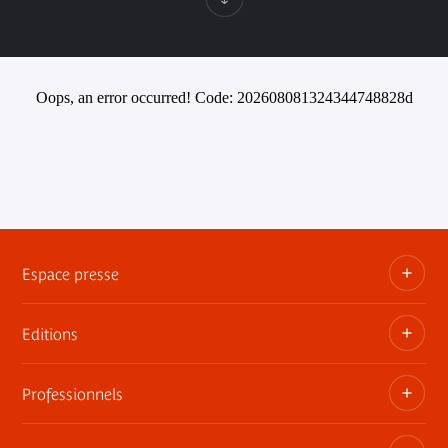
Oops, an error occurred! Code: 202608081324344748828d
Espace presse
Editions
Dossiers, communiqués, bandes annonces
Contact presse
Professionnels
Les publications du musée