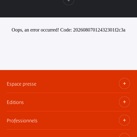
Oops, an error occurred! Code: 20260807012432301f2c3a
Espace presse
Editions
Dossiers, communiqués, bandes annonces
Contact presse
Professionnels
Les publications du musée