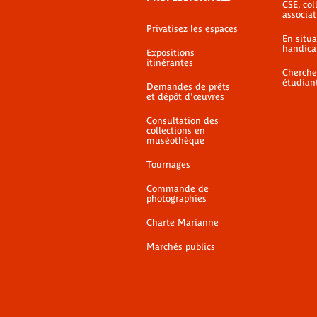
CSE, coll
associat
Privatisez les espaces
En situ
handica
Expositions
itinérantes
Cherche
étudian
Demandes de prêts
et dépôt d'œuvres
Consultation des
collections en
muséothèque
Tournages
Commande de
photographies
Charte Marianne
Marchés publics