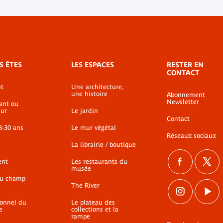
S ÊTES
LES ESPACES
RESTER EN
CONTACT
t
Une architecture,
une histoire
Abonnement
Newsletter
ant ou
ur
Le jardin
Contact
8-30 ans
Le mur végétal
Réseaux sociaux
La librairie / boutique
ent
Les restaurants du
musée
du champ
The River
ionnel du
Le plateau des
e
collections et la
rampe