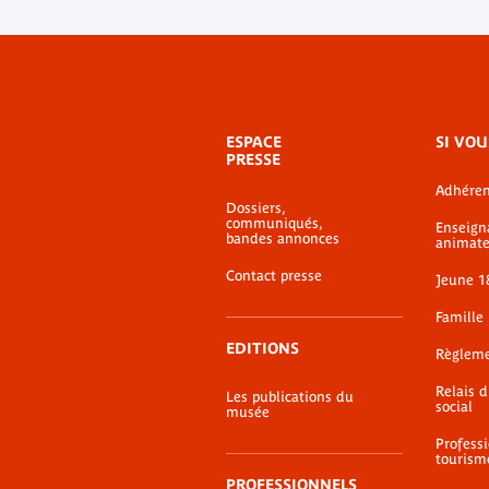
Menu
ESPACE
SI VOU
de
PRESSE
bas-
Adhéren
de-
Dossiers,
page
communiqués,
Enseign
bandes annonces
animate
Contact presse
Jeune 1
Famille
EDITIONS
Règlem
Relais 
Les publications du
social
musée
Profess
tourism
PROFESSIONNELS