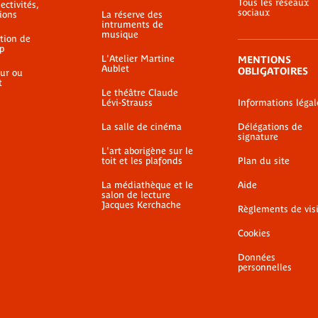
Tous les réseaux
ectivités,
sociaux
ions
La réserve des
intruments de
musique
ation de
p
L'Atelier Martine
MENTIONS
Aublet
OBLIGATOIRES
ur ou
t
Le théâtre Claude
Lévi-Strauss
Informations légal
La salle de cinéma
Délégations de
signature
L'art aborigène sur le
toit et les plafonds
Plan du site
La médiathèque et le
Aide
salon de lecture
Jacques Kerchache
Règlements de vis
Cookies
Données
personnelles