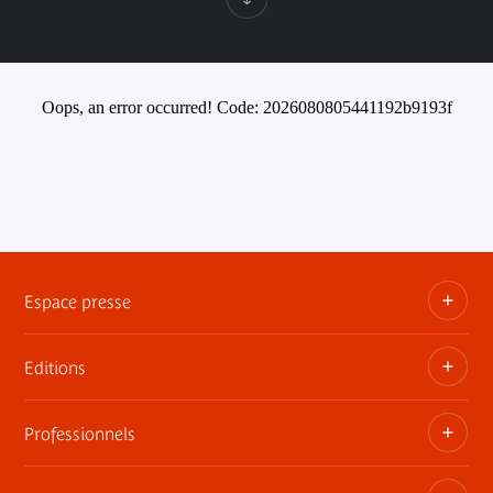
Oops, an error occurred! Code: 2026080805441192b9193f
Espace presse
Editions
Dossiers, communiqués, bandes annonces
Contact presse
Professionnels
Les publications du musée