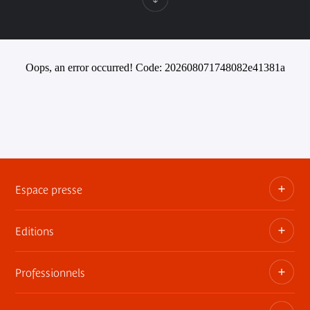
Oops, an error occurred! Code: 202608071748082e41381a
Espace presse
Editions
Dossiers, communiqués, bandes annonces
Contact presse
Professionnels
Les publications du musée