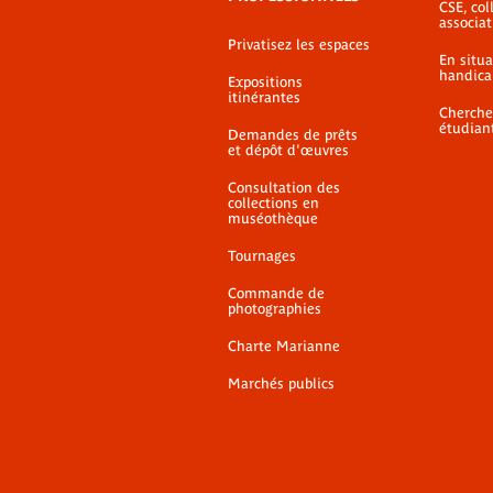
CSE, coll
associat
Privatisez les espaces
En situ
handica
Expositions
itinérantes
Cherche
étudian
Demandes de prêts
et dépôt d'œuvres
Consultation des
collections en
muséothèque
Tournages
Commande de
photographies
Charte Marianne
Marchés publics