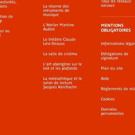
Tous les réseaux
ectivités,
sociaux
ions
La réserve des
intruments de
musique
ation de
p
L'Atelier Martine
MENTIONS
Aublet
OBLIGATOIRES
ur ou
t
Le théâtre Claude
Lévi-Strauss
Informations légal
La salle de cinéma
Délégations de
signature
L'art aborigène sur le
toit et les plafonds
Plan du site
La médiathèque et le
Aide
salon de lecture
Jacques Kerchache
Règlements de vis
Cookies
Données
personnelles