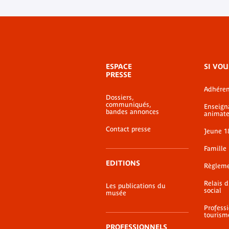
Menu
ESPACE
SI VOU
de
PRESSE
bas-
Adhéren
de-
Dossiers,
page
communiqués,
Enseign
bandes annonces
animate
Contact presse
Jeune 1
Famille
EDITIONS
Règlem
Relais 
Les publications du
social
musée
Profess
tourism
PROFESSIONNELS