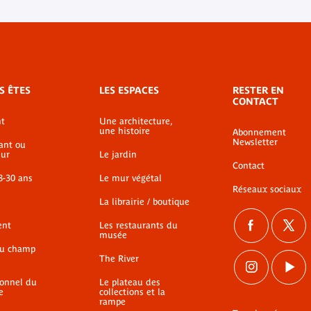
S ÊTES
LES ESPACES
RESTER EN
CONTACT
t
Une architecture,
une histoire
Abonnement
Newsletter
ant ou
ur
Le jardin
Contact
8-30 ans
Le mur végétal
Réseaux sociaux
La librairie / boutique
ent
Les restaurants du
musée
du champ
The River
ionnel du
Le plateau des
e
collections et la
rampe