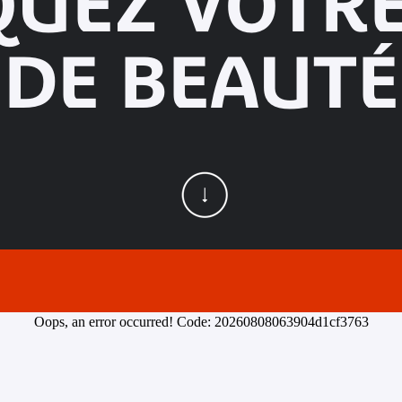
QUEZ VOTRE
DE BEAUTÉ
Oops, an error occurred! Code: 20260808063904d1cf3763