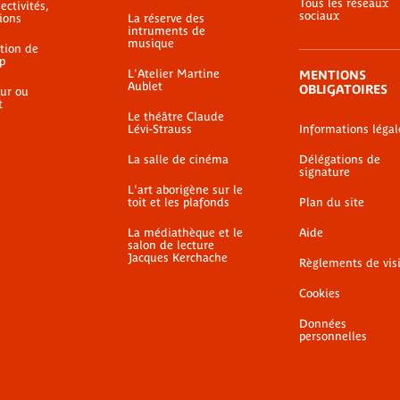
Tous les réseaux
ectivités,
sociaux
ions
La réserve des
intruments de
musique
ation de
p
L'Atelier Martine
MENTIONS
Aublet
OBLIGATOIRES
ur ou
t
Le théâtre Claude
Lévi-Strauss
Informations légal
La salle de cinéma
Délégations de
signature
L'art aborigène sur le
toit et les plafonds
Plan du site
La médiathèque et le
Aide
salon de lecture
Jacques Kerchache
Règlements de vis
Cookies
Données
personnelles