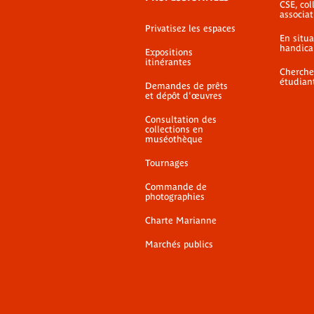
CSE, coll
associat
Privatisez les espaces
En situ
handica
Expositions
itinérantes
Cherche
étudian
Demandes de prêts
et dépôt d'œuvres
Consultation des
collections en
muséothèque
Tournages
Commande de
photographies
Charte Marianne
Marchés publics