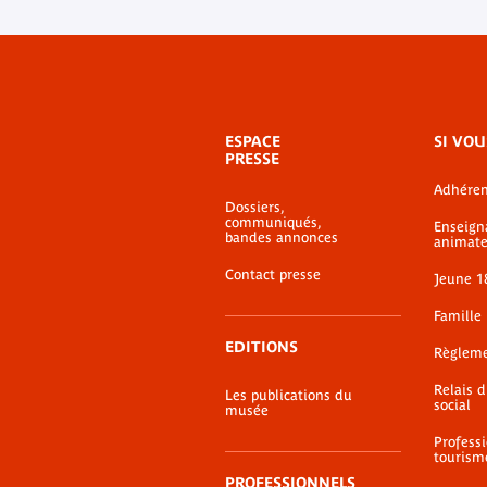
Menu
ESPACE
SI VOU
de
PRESSE
bas-
Adhéren
de-
Dossiers,
page
communiqués,
Enseign
bandes annonces
animate
Contact presse
Jeune 1
Famille
EDITIONS
Règlem
Relais 
Les publications du
social
musée
Profess
tourism
PROFESSIONNELS