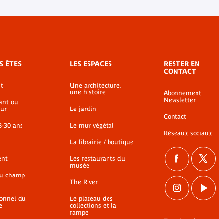
S ÊTES
LES ESPACES
RESTER EN
CONTACT
t
Une architecture,
une histoire
Abonnement
Newsletter
ant ou
ur
Le jardin
Contact
8-30 ans
Le mur végétal
Réseaux sociaux
La librairie / boutique
ent
Les restaurants du
musée
du champ
The River
ionnel du
Le plateau des
e
collections et la
rampe