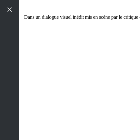
Aller
à
Dans un dialogue visuel inédit mis en scène par le critique 
la
navigation
Aller
au
contenu