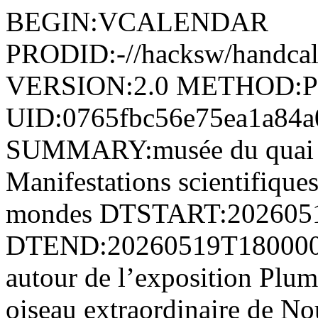
BEGIN:VCALENDAR
PRODID:-//hacksw/handc
VERSION:2.0 METHOD:
UID:0765fbc56e75ea1a84a
SUMMARY:musée du quai Br
Manifestations scientifiques
mondes DTSTART:202605
DTEND:20260519T180000
autour de l’exposition Plum
oiseau extraordinaire de No