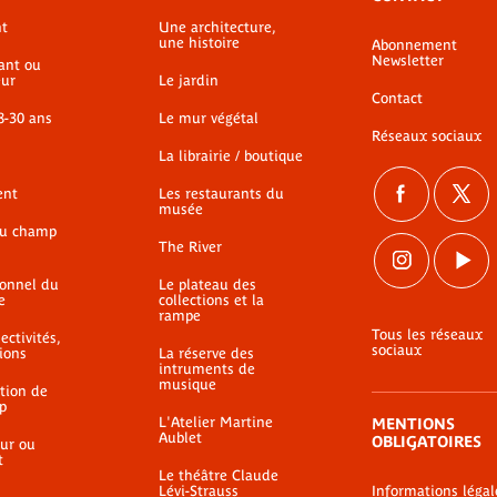
t
Une architecture,
une histoire
Abonnement
Newsletter
ant ou
ur
Le jardin
Contact
8-30 ans
Le mur végétal
Réseaux sociaux
La librairie / boutique
ent
Les restaurants du
musée
du champ
The River
ionnel du
Le plateau des
e
collections et la
rampe
Tous les réseaux
ectivités,
sociaux
ions
La réserve des
intruments de
musique
ation de
p
L'Atelier Martine
MENTIONS
Aublet
OBLIGATOIRES
ur ou
t
Le théâtre Claude
Lévi-Strauss
Informations légal