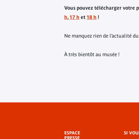
Vous pouvez télécharger votre ph
h
,
17 h
et
18 h
!
Ne manquez rien de l’actualité du
À très bientôt au musée !
Menu
ESPACE
SI VOU
de
PRESSE