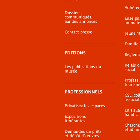
bas-
Adhéren
de-
Dossiers,
page
communiqués,
Enseign
bandes annonces
animate
Contact presse
Jeune 1
Famille
EDITIONS
Règlem
Relais 
Les publications du
social
musée
Profess
tourism
PROFESSIONNELS
CSE, coll
associat
Privatisez les espaces
En situ
handica
Expositions
itinérantes
Cherche
étudian
Demandes de prêts
et dépôt d'œuvres