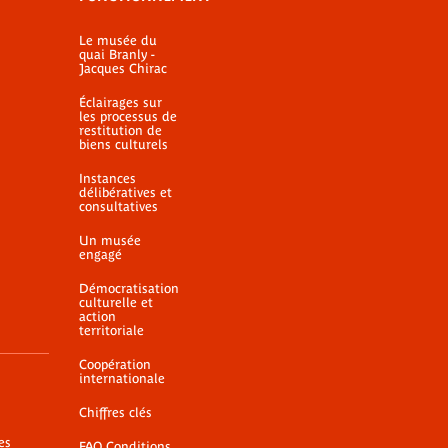
Le musée du
quai Branly -
Jacques Chirac
Éclairages sur
les processus de
restitution de
biens culturels
Instances
délibératives et
consultatives
Un musée
engagé
Démocratisation
culturelle et
action
territoriale
Coopération
internationale
Chiffres clés
es
FAQ Conditions