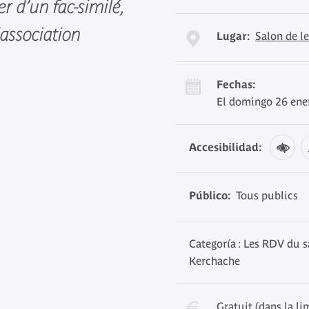
er d’un fac-similé,
'association
Lugar:
Salon de l
Fechas:
El domingo 26 ene
Accesibilidad:
Público:
Tous publics
Categoría : Les RDV du s
Kerchache
Gratuit (dans la li