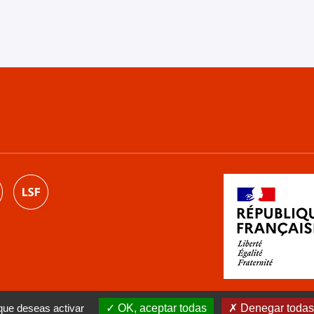
 que deseas activar
OK, aceptar todas
Denegar todas 