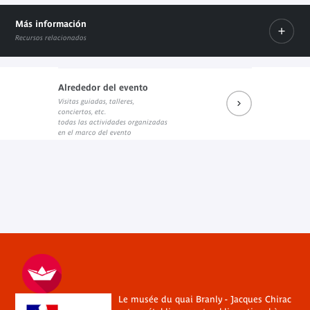
Más información
Recursos relacionados
Alrededor del evento
Visitas guiadas, talleres,
Prochains rendez-vous du salon de lecture JK
Réécouter les dernières rencontres
Prochains événements sur Fa
conciertos, etc.
Enlace externo
Enlace externo
Enlace externo
todas las actividades organizadas
en el marco del evento
Le musée du quai Branly - Jacques Chirac