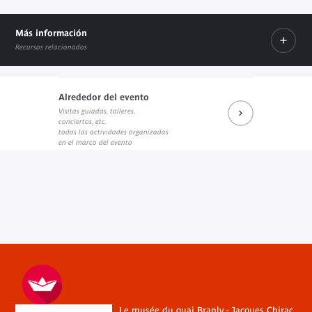
Más información
Recursos relacionados
Alrededor del evento
Visitas guiadas, talleres,
Prochains rendez-vous du salon de lecture JK
Réécouter les dernières rencontres
conciertos, etc.
Enlace externo
Enlace externo
todas las actividades organizadas
en el marco del evento
Le musée du quai Branly - Jacques Chirac