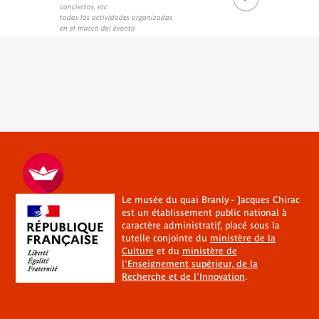
conciertos, etc.
todas las actividades organizadas
en el marco del evento
Le musée du quai Branly - Jacques Chirac
est un établissement public national à
caractère administratif, placé sous la
tutelle conjointe du
ministère de la
Culture
et du
ministère de
l'Enseignement supérieur, de la
Recherche et de l'Innovation
.