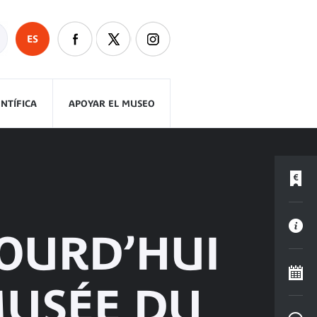
ES
ENTÍFICA
APOYAR EL MUSEO
JOURD’HUI
MUSÉE DU