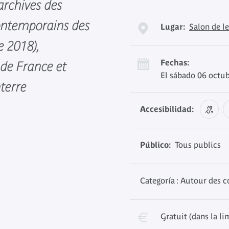
 archives des
ontemporains des
Lugar:
Salon de l
e 2018),
Fechas:
 de France et
El sábado 06 octub
terre
Accesibilidad:
Público:
Tous publics
Categoría : Autour des c
Gratuit (dans la li