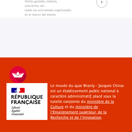
Visitas guiadas, talleres,
conciertos, etc.
todas las actividades organizadas
en el marco del evento
Le musée du quai Branly - Jacques Chirac
est un établissement public national à
caractère administratif, placé sous la
tutelle conjointe du
ministère de la
Culture
et du
ministère de
l'Enseignement supérieur, de la
Recherche et de l'Innovation
.