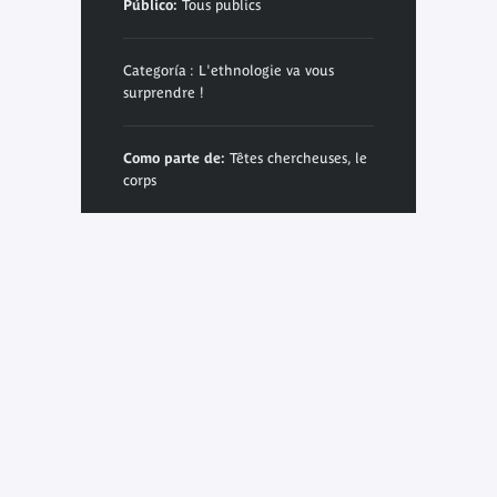
Público:
Tous publics
Categoría : L'ethnologie va vous
surprendre !
Como parte de:
Têtes chercheuses, le
corps