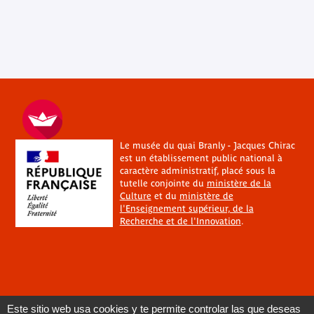
Le musée du quai Branly - Jacques Chirac
est un établissement public national à
caractère administratif, placé sous la
tutelle conjointe du
ministère de la
Culture
et du
ministère de
l'Enseignement supérieur, de la
Recherche et de l'Innovation
.
Este sitio web usa cookies y te permite controlar las que deseas