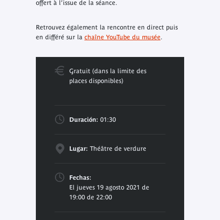
offert à l’issue de la séance.
Retrouvez également la rencontre en direct puis
en différé sur la
chaîne YouTube du musée
.
Gratuit (dans la limite des
places disponibles)
Duración:
01:30
Lugar:
Théâtre de verdure
Fechas:
El jueves 19 agosto 2021 de
19:00 de 22:00