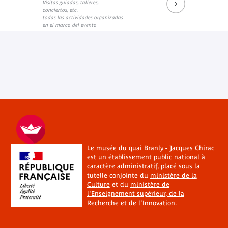
Visitas guiadas, talleres,
conciertos, etc.
todas las actividades organizadas
en el marco del evento
Le musée du quai Branly - Jacques Chirac
est un établissement public national à
caractère administratif, placé sous la
tutelle conjointe du
ministère de la
Culture
et du
ministère de
l'Enseignement supérieur, de la
Recherche et de l'Innovation
.