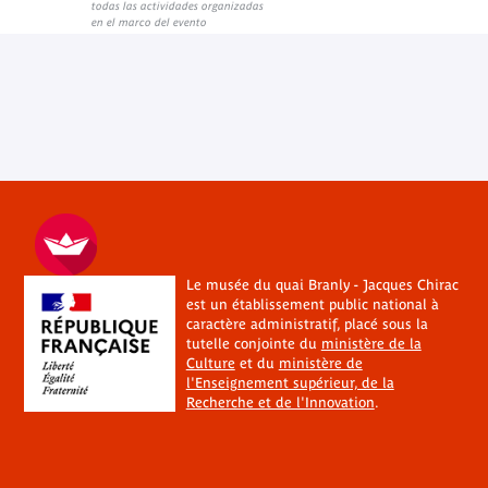
todas las actividades organizadas
en el marco del evento
Le musée du quai Branly - Jacques Chirac
est un établissement public national à
caractère administratif, placé sous la
tutelle conjointe du
ministère de la
Culture
et du
ministère de
l'Enseignement supérieur, de la
Recherche et de l'Innovation
.