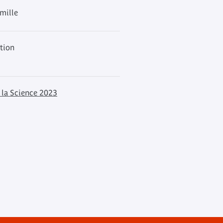
amille
ation
 la Science 2023