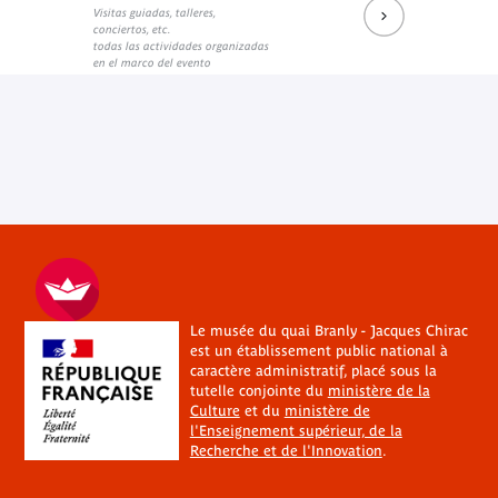
Visitas guiadas, talleres,
conciertos, etc.
todas las actividades organizadas
en el marco del evento
Le musée du quai Branly - Jacques Chirac
est un établissement public national à
caractère administratif, placé sous la
tutelle conjointe du
ministère de la
Culture
et du
ministère de
l'Enseignement supérieur, de la
Recherche et de l'Innovation
.