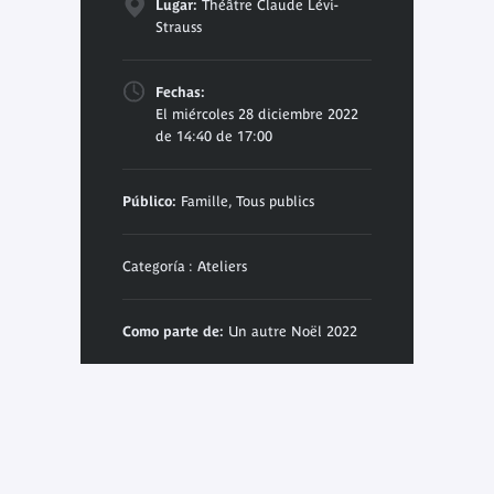
Lugar:
Théâtre Claude Lévi-
Strauss
Fechas:
El miércoles 28 diciembre 2022
de 14:40 de 17:00
Público:
Famille, Tous publics
Categoría : Ateliers
Como parte de:
Un autre Noël 2022