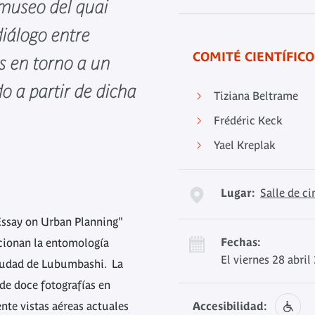
 museo del quai
diálogo entre
COMITÉ CIENTÍFICO
es en torno a un
o a partir de dicha
Tiziana Beltrame
Frédéric Keck
Yael Kreplak
Lugar:
Salle de c
Essay on Urban Planning"
Fechas:
cionan la entomología
El viernes 28 abri
ciudad de Lubumbashi. La
de doce fotografías en
nte vistas aéreas actuales
Accesibilidad: