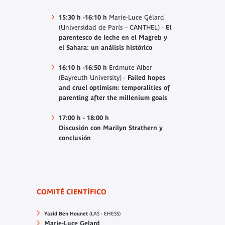
15:30 h -16:10 h
Marie-Luce Gélard
(Universidad de París – CANTHEL) -
El
parentesco de leche en el Magreb y
el Sahara: un análisis histórico
16:10 h -16:50
h
Erdmute Alber
(Bayreuth University) -
Failed hopes
and cruel optimism: temporalities of
parenting after the millenium goals
17:00 h - 18:00 h
Discusión con Marilyn Strathern y
conclusión
COMITÉ CIENTÍFICO
Yazid Ben Hounet
(LAS - EHESS)
Marie-Luce Gelard