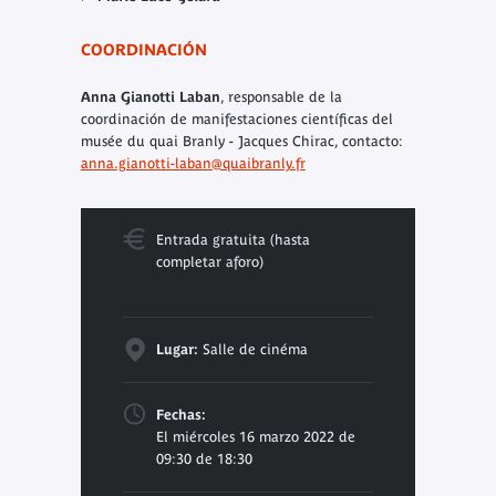
COORDINACIÓN
Anna Gianotti Laban
, responsable de la
coordinación de manifestaciones científicas del
musée du quai Branly - Jacques Chirac, contacto:
anna.gianotti-laban@quaibranly.fr
Entrada gratuita (hasta
completar aforo)
Lugar:
Salle de cinéma
Fechas:
El miércoles 16 marzo 2022 de
09:30 de 18:30