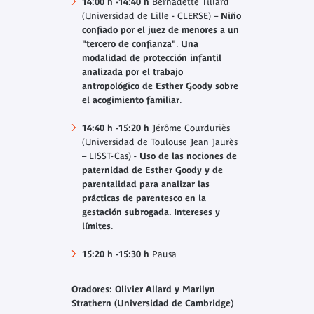
14:00 h -14:40 h
Bernadette Tillard
(Universidad de Lille - CLERSE) –
Niño
confiado por el juez de menores a un
"tercero de confianza"
.
Una
modalidad de protección infantil
analizada por el trabajo
antropológico de Esther Goody sobre
el acogimiento familiar
.
14:40 h -15:20 h
Jérôme Courduriès
(Universidad de Toulouse Jean Jaurès
– LISST-Cas) -
Uso de las nociones de
paternidad de Esther Goody y de
parentalidad para analizar las
prácticas de parentesco en la
gestación subrogada. Intereses y
límites
.
15:20 h -15:30 h
Pausa
Oradores: Olivier Allard y Marilyn
Strathern (Universidad de Cambridge)