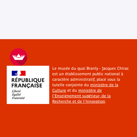
Le musée du quai Branly - Jacques Chirac
est un établissement public national à
caractère administratif, placé sous la
tutelle conjointe du
ministère de la
Culture
et du
ministère de
l'Enseignement supérieur, de la
Recherche et de l'Innovation
.