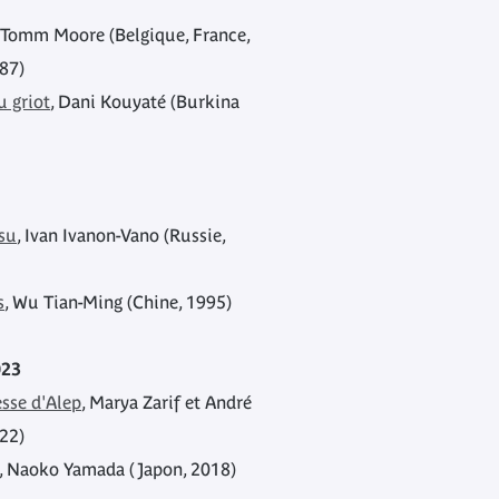
, Tomm Moore (Belgique, France,
87)
u griot
, Dani Kouyaté (Burkina
ssu
, Ivan Ivanon-Vano (Russie,
s
, Wu Tian-Ming (Chine, 1995)
023
esse d'Alep
, Marya Zarif et André
022)
, Naoko Yamada (Japon, 2018)