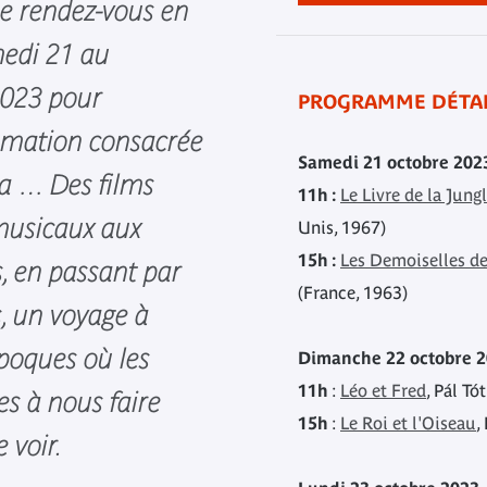
e rendez-vous en
medi 21 au
2023 pour
PROGRAMME DÉTAI
mmation consacrée
Samedi 21 octobre 202
a … Des films
11h :
Le Livre de la Jung
musicaux aux
Unis, 1967)
15h :
Les Demoiselles d
, en passant par
(France, 1963)
, un voyage à
époques où les
Dimanche 22 octobre 
11h
:
Léo et Fred
, Pál Tó
es à nous faire
15h
:
Le Roi et l'Oiseau
,
 voir.