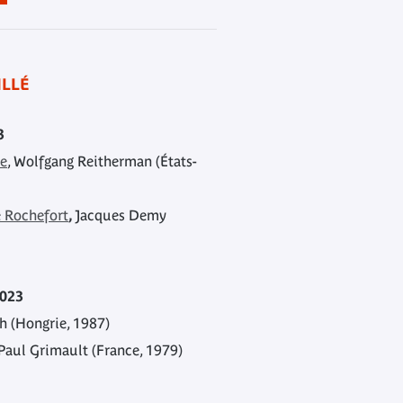
LLÉ
3
le
, Wolfgang Reitherman (États-
e Rochefort
,
Jacques Demy
2023
th (Hongrie, 1987)
 Paul Grimault (France, 1979)