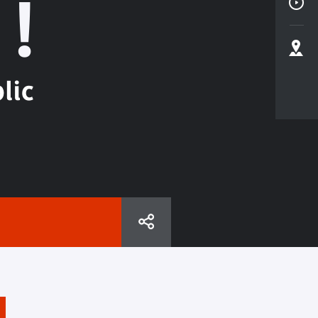
!
lic