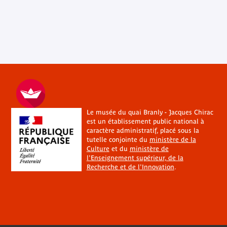
Le musée du quai Branly - Jacques Chirac
est un établissement public national à
caractère administratif, placé sous la
tutelle conjointe du
ministère de la
Culture
et du
ministère de
l'Enseignement supérieur, de la
Recherche et de l'Innovation
.