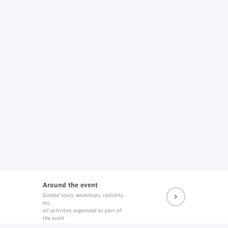
Around the event
Guided tours, workshops, concerts,
etc.
all activities organized as part of
the event