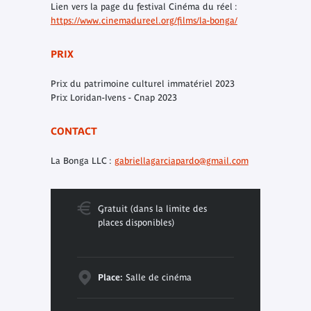
Lien vers la page du festival Cinéma du réel :
https://www.cinemadureel.org/films/la-bonga/
PRIX
Prix du patrimoine culturel immatériel 2023
Prix Loridan-Ivens - Cnap 2023
CONTACT
La Bonga LLC :
gabriellagarciapardo@gmail.com
Gratuit (dans la limite des
places disponibles)
Place:
Salle de cinéma