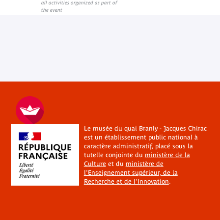
all activities organized as part of
the event
Le musée du quai Branly - Jacques Chirac
est un établissement public national à
caractère administratif, placé sous la
tutelle conjointe du
ministère de la
Culture
et du
ministère de
l'Enseignement supérieur, de la
Recherche et de l'Innovation
.