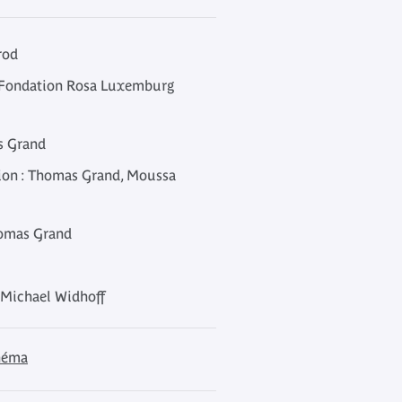
rod
: Fondation Rosa Luxemburg
s Grand
tion : Thomas Grand, Moussa
homas Grand
 Michael Widhoff
inéma