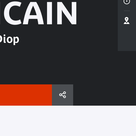
ICAIN
Diop