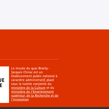
Le musée du quai Branly -
Jacques Chirac est un
établissement public national à
caractère administratif, placé
sous la tutelle conjointe du
ministère de la Culture
et du
ministère de l'Enseignement
supérieur, de la Recherche et de
l'Innovation
.