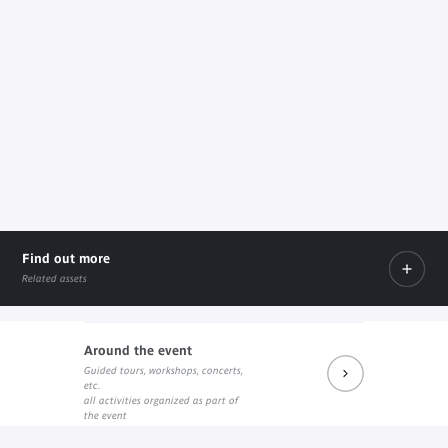
Find out more
Related assets
Around the event
Guided tours, workshops, concerts,
Le livre sur le site de l'Inrap
Le livre sur les éditions de la Découverte
etc.
External link
External link
all activities organized as part of
the event