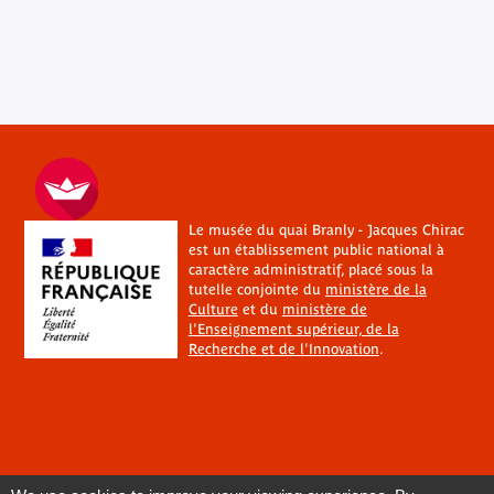
Le musée du quai Branly - Jacques Chirac
est un établissement public national à
caractère administratif, placé sous la
tutelle conjointe du
ministère de la
Culture
et du
ministère de
l'Enseignement supérieur, de la
Recherche et de l'Innovation
.