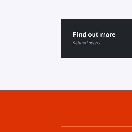
Find out more
Related assets
Footer
menu