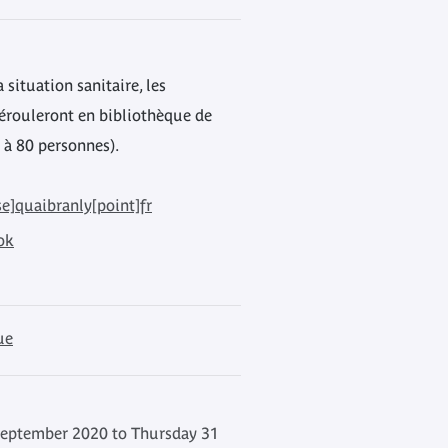
 situation sanitaire, les
dérouleront en bibliothèque de
 à 80 personnes).
e]quaibranly[point]fr
ok
ue
eptember 2020 to Thursday 31