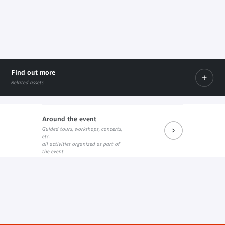
Find out more
Related assets
Around the event
Guided tours, workshops, concerts,
Prochains rendez-vous du salon de lecture J. Kerchache
etc.
Internal link
all activities organized as part of
the event