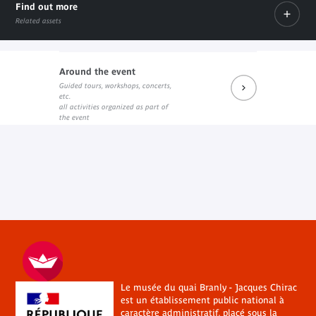
Find out more
Related assets
Around the event
Guided tours, workshops, concerts,
Prochains rendez-vous du salon de lecture JK
Réécouter les dernières rencontres
Prochains événements sur Fa
etc.
External link
External link
External link
all activities organized as part of
the event
Le musée du quai Branly - Jacques Chirac
est un établissement public national à
caractère administratif, placé sous la