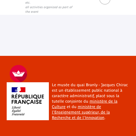
etc.
all activities organized as part of
the event
Le musée du quai Branly - Jacques Chirac
est un établissement public national à
caractère administratif, placé sous la
tutelle conjointe du
ministère de la
Culture
et du
ministère de
l'Enseignement supérieur, de la
Recherche et de l'Innovation
.