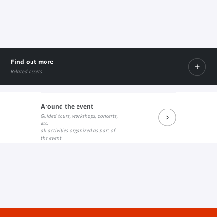
Find out more
Related assets
Around the event
Guided tours, workshops, concerts,
Prochains rendez-vous du salon de lecture JK
Réécouter les dernières rencontres
Prochains événements sur Fa
etc.
External link
External link
External link
all activities organized as part of
the event